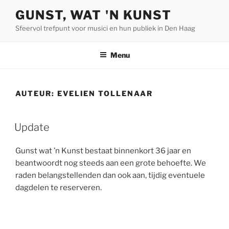
Naar
GUNST, WAT 'N KUNST
de
Sfeervol trefpunt voor musici en hun publiek in Den Haag
inhoud
springen
Menu
AUTEUR:
EVELIEN TOLLENAAR
GEPLAATST
Update
OP
Gunst wat ’n Kunst bestaat binnenkort 36 jaar en
beantwoordt nog steeds aan een grote behoefte. We
raden belangstellenden dan ook aan, tijdig eventuele
dagdelen te reserveren.